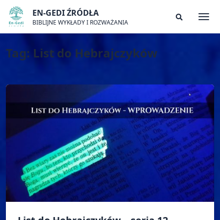
Skip
EN-GEDI ŹRÓDŁA
to
BIBLIJNE WYKŁADY I ROZWAŻANIA
Togg
Search
content
Modal
Toggle
Tag:
List do Hebrajczyków