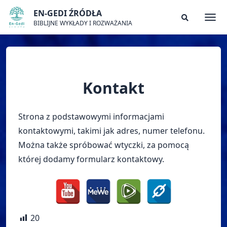
Skip
EN-GEDI ŹRÓDŁA
to
BIBLIJNE WYKŁADY I ROZWAŻANIA
Togg
Search
content
Modal
Toggle
Kontakt
Strona z podstawowymi informacjami
kontaktowymi, takimi jak adres, numer telefonu.
Można także spróbować wtyczki, za pomocą
której dodamy formularz kontaktowy.
20